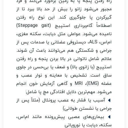
راه رفتن پنجه پا به زمین برخورد می‌کند و فرد
مجبور می‌شود زانو را بیش از حد بالا ببرد تا از
گیرکردن پا جلوگیری کند. این نوع راه رفتن
اصطلاحاً گام‌برداری استپیج (Steppage gait)
نامیده می‌شود. عواملی مثل دیابت، سکته مغزی،
ام‌اس، ALS، دیستروفی عضلانی یا صدمات پس از
جراحی و شکستگی هم می‌توانند باعث آن شوند.
علائم شامل ناتوانی در بالا بردن پنجه و راه رفتن
استپیج (با زانوی بالا) و ضعف یا بی‌حسی در جلوی
ساق است. تشخیص با معاینه و نوار عصب و
عضله (EMG)، MRI و گاهی آزمایش خون انجام
می‌شود. مهم‌ترین دلایل افتادگی مچ پا شامل:
آسیب یا فشار به عصب پرونئال (مثلاً پس از
جراحی یا نشستن طولانی)
بیماری‌های عصبی پیش‌رونده مانند ام‌اس،
سکته، دیابت یا نوروپاتی